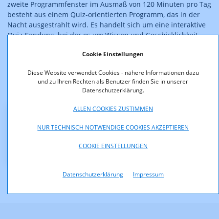
zweite Programmfenster im Ausmaß von 120 Minuten pro Tag
besteht aus einem Quiz-orientierten Programm, das in der
Nacht ausgestrahlt wird. Es handelt sich um eine interaktive
Quiz-Sendung, bei der es um Wissen und Geschicklichkeit
geht und bei der die Zuseher live via Telefon mitspielen
Cookie Einstellungen
können.
Diese Website verwendet Cookies - nähere Informationen dazu
Der Bescheid ist rechtskräftig.
und zu Ihren Rechten als Benutzer finden Sie in unserer
Datenschutzerklärung.
ALLEN COOKIES ZUSTIMMEN
Downloads
NUR TECHNISCH NOTWENDIGE COOKIES AKZEPTIEREN
KOA2100-05-20-AenderungPro7.pdf (pdf, 12,0 KB)
COOKIE EINSTELLUNGEN
Datenschutzerklärung
Impressum