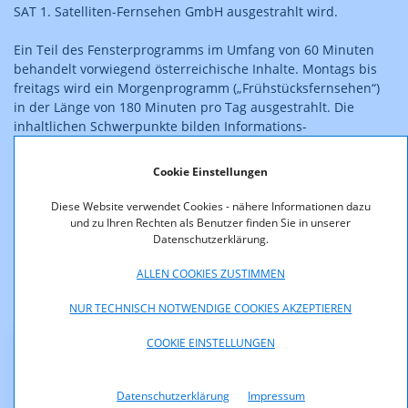
SAT 1. Satelliten-Fernsehen GmbH ausgestrahlt wird.
Ein Teil des Fensterprogramms im Umfang von 60 Minuten
behandelt vorwiegend österreichische Inhalte. Montags bis
freitags wird ein Morgenprogramm („Frühstücksfernsehen“)
in der Länge von 180 Minuten pro Tag ausgestrahlt. Die
inhaltlichen Schwerpunkte bilden Informations-
Unterhaltungs- und Talk-Elemente. Im Ausmaß von täglich
120 Minuten wird ein Quiz-orientiertes Programm gesendet,
Cookie Einstellungen
das in der Nacht ausgestrahlt wird. Es handelt sich um eine
interaktive Quiz-Sendung, bei der es um Wissen und
Diese Website verwendet Cookies - nähere Informationen dazu
Geschicklichkeit geht und bei der die Zuseher live via Telefon
und zu Ihren Rechten als Benutzer finden Sie in unserer
Datenschutzerklärung.
mitspielen können.
ALLEN COOKIES ZUSTIMMEN
Die Zulassung ist rechtskräftig.
NUR TECHNISCH NOTWENDIGE COOKIES AKZEPTIEREN
COOKIE EINSTELLUNGEN
Downloads
Datenschutzerklärung
Impressum
KOA2100-05-38-Sat1SatZulassung.pdf (pdf, 29,4 KB)