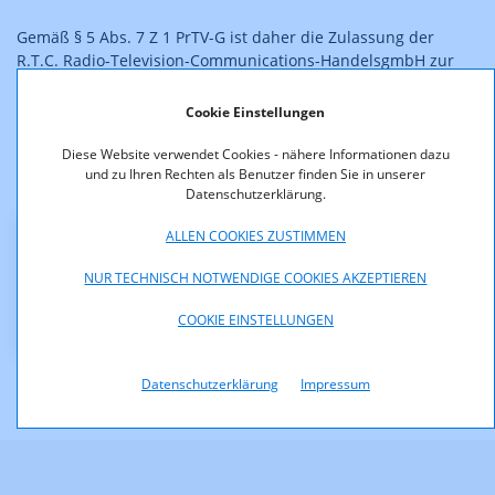
Gemäß § 5 Abs. 7 Z 1 PrTV-G ist daher die Zulassung der
R.T.C. Radio-Television-Communications-HandelsgmbH zur
Veranstaltung von Satellitenrundfunk mit Rechtskraft dieses
Bescheides erloschen.
Cookie Einstellungen
Der Bescheid ist rechtskräftig.
Diese Website verwendet Cookies - nähere Informationen dazu
und zu Ihren Rechten als Benutzer finden Sie in unserer
Datenschutzerklärung.
ALLEN COOKIES ZUSTIMMEN
Downloads
NUR TECHNISCH NOTWENDIGE COOKIES AKZEPTIEREN
KOA2100-06-040-ErloeschenRTC.pdf (pdf, 13,7 KB)
COOKIE EINSTELLUNGEN
Datenschutzerklärung
Impressum