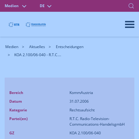
Medien
DE
Medien
Aktuelles
Entscheidungen
KOA 2.100/06-040 - R.T.C....
Bereich
KommAustria
Datum
31.07.2006
Kategorie
Rechtsaufsicht
Partei(en)
R.T.C. Radio-Television-
Communications-HandelsgmbH
GZ
KOA 2.100/06-040