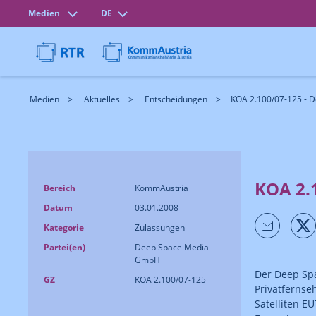
Medien
DE
Medien
Aktuelles
Entscheidungen
KOA 2.100/07-125 -
KOA 2.
Bereich
KommAustria
Datum
03.01.2008
Kategorie
Zulassungen
Partei(en)
Deep Space Media
GmbH
Der Deep Sp
GZ
KOA 2.100/07-125
Privatfernse
Satelliten E