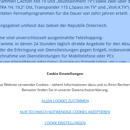
ammen („Action XXX TV und „Multitainment TV“) sowie zwei über 
TRA 1H, 19,2° Ost, Transponder 115 („Spass im TV“ und „Visit-X.TV“)
reiteten Fernsehprogrammen für die Dauer von zehn Jahren erteilt.
ngsgebiet umfasst das Gebiet der Republik Österreich.
e sind unverschlüsselt ausgestrahlte Teleshopping-
amme, in denen 24 Stunden täglich direkte Angebote für den Abs
er die Erbringung von Dienstleistungen gegen Entgelt, insbesond
chnahme von Dienstleistungen für Mobiltelefone oder PCs
g von Klingeltönen oder Fotos, Zugang zu Datenbanken, etc.), von
oder Chat-Diensten sowie von sonstigen Anruf- und SMS-
Cookie Einstellungen
nsten, beworben werden.
se Website verwendet Cookies - nähere Informationen dazu und zu Ihren Rechten
ist rechtskräftig.
Benutzer finden Sie in unserer Datenschutzerklärung.
oads
ALLEN COOKIES ZUSTIMMEN
00-07-125_Deep_Space_Media.pdf (pdf, 26,3 KB)
NUR TECHNISCH NOTWENDIGE COOKIES AKZEPTIEREN
COOKIE EINSTELLUNGEN