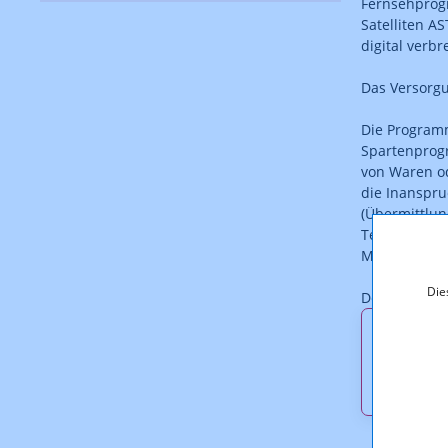
Fernsehprogr
Satelliten AS
digital verb
Das Versorgu
Die Programm
Spartenprogr
von Waren od
die Inanspru
(Übermittlun
Teledating- 
Mehrwertdie
Die
Der Bescheid 
Downl
KOA_21