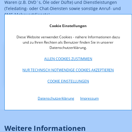
Waren (z.B. DVD´s, Öle oder Düfte) und Dienstleistungen
(Teledating- oder Chat-Diensten sowie sonstige Anruf- und
SMS-Mehrwertdienste).
Cookie Einstellungen
Der Bescheid ist rechtskräftig.
Diese Website verwendet Cookies - nähere Informationen dazu
und zu Ihren Rechten als Benutzer finden Sie in unserer
Datenschutzerklärung.
Downloads
ALLEN COOKIES ZUSTIMMEN
KOA_2.100-09-037_-_Bescheid_NM_Media.pdf (pdf,
NUR TECHNISCH NOTWENDIGE COOKIES AKZEPTIEREN
31,4 KB)
COOKIE EINSTELLUNGEN
Datenschutzerklärung
Impressum
Weitere Informationen