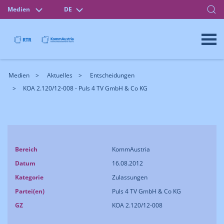
Medien
DE
Medien
Aktuelles
Entscheidungen
KOA 2.120/12-008 - Puls 4 TV GmbH & Co KG
Bereich
KommAustria
Datum
16.08.2012
Kategorie
Zulassungen
Partei(en)
Puls 4 TV GmbH & Co KG
GZ
KOA 2.120/12-008