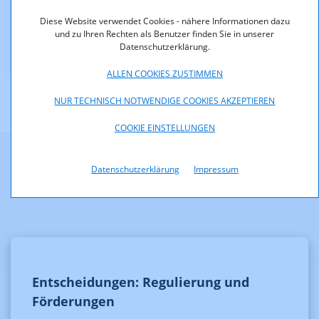
Downloads
Diese Website verwendet Cookies - nähere Informationen dazu
und zu Ihren Rechten als Benutzer finden Sie in unserer
KOA_2.120-12-008.pdf (pdf, 179,0 KB)
Datenschutzerklärung.
ALLEN COOKIES ZUSTIMMEN
NUR TECHNISCH NOTWENDIGE COOKIES AKZEPTIEREN
COOKIE EINSTELLUNGEN
Datenschutzerklärung
Impressum
Weitere Informationen
Entscheidungen: Regulierung und
Förderungen