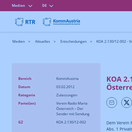
Medien
DE
Medien
Aktuelles
Entscheidungen
KOA 2.130/12-002 - Ve
KOA 2.
Bereich
KommAustria
Österr
Datum
03.02.2012
Kategorie
Zulassungen
Partei(en)
Verein Radio Maria
Österreich – Der
Sender mit Sendung
GZ
KOA 2.130/12-002
Dem Verein R
Abs. 1 Priva