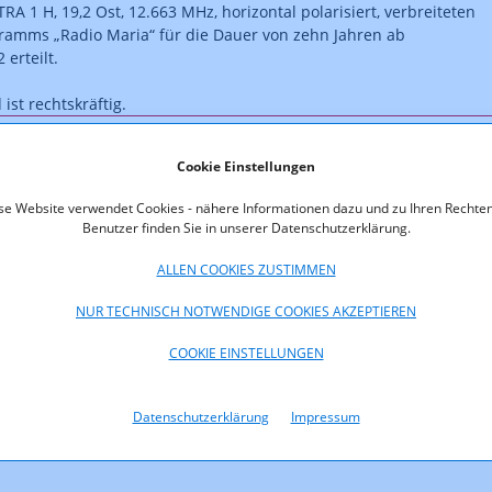
TRA 1 H, 19,2 Ost, 12.663 MHz, horizontal polarisiert, verbreiteten
amms „Radio Maria“ für die Dauer von zehn Jahren ab
 erteilt.
ist rechtskräftig.
oads
Cookie Einstellungen
130-12-002.pdf (pdf, 42,3 KB)
se Website verwendet Cookies - nähere Informationen dazu und zu Ihren Rechten
Benutzer finden Sie in unserer Datenschutzerklärung.
ALLEN COOKIES ZUSTIMMEN
NUR TECHNISCH NOTWENDIGE COOKIES AKZEPTIEREN
COOKIE EINSTELLUNGEN
Datenschutzerklärung
Impressum