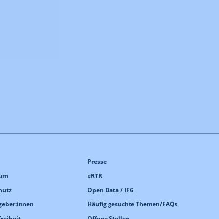
Presse
sum
eRTR
hutz
Open Data / IFG
geber:innen
Häufig gesuchte Themen/FAQs
freiheit
Offene Stellen