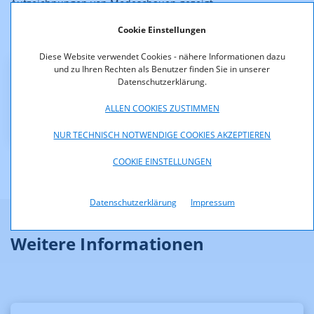
Aufzeichnungen von Modeschauen gezeigt.
Cookie Einstellungen
Die Entscheidung ist rechtskräftig.
Diese Website verwendet Cookies - nähere Informationen dazu
und zu Ihren Rechten als Benutzer finden Sie in unserer
Downloads
Datenschutzerklärung.
ALLEN COOKIES ZUSTIMMEN
KOA_2.135-12-011.pdf (pdf, 66,9 KB)
NUR TECHNISCH NOTWENDIGE COOKIES AKZEPTIEREN
COOKIE EINSTELLUNGEN
Datenschutzerklärung
Impressum
Weitere Informationen