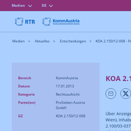
Medien
DE
Medien
Aktuelles
Entscheidungen
KOA 2.150/12-008 - 
KOA 2.
Bereich
KommAustria
Datum
17.01.2013
Kategorie
Rechtsaufsicht
Partei(en)
ProSieben Austria
GmbH
Über Anzeig
GZ
KOA 2.150/12-008
Wien), Inhab
2.100/03-037