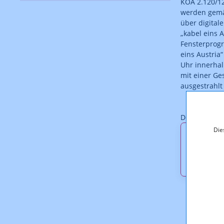
KOA 2.120/12
werden gemä
über digital
„kabel eins
Fensterprog
eins Austria“
Uhr innerhal
mit einer G
ausgestrahlt
Der Bescheid
Die
Downl
KOA_2.