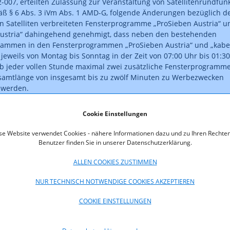
-007, erteilten Zulassung zur Veranstaltung von Satellitenrundfunk
ß § 6 Abs. 3 iVm Abs. 1 AMD-G, folgende Änderungen bezüglich d
en Satelliten verbreiteten Fensterprogramme „ProSieben Austria“ u
 Austria“ dahingehend genehmigt, dass neben den bestehenden
rammen in den Fensterprogrammen „ProSieben Austria“ und „kabe
 jeweils von Montag bis Sonntag in der Zeit von 07:00 Uhr bis 01:30
b jeder vollen Stunde maximal zwei zusätzliche Fensterprogramm
esamtlänge von insgesamt bis zu zwölf Minuten zu Werbezwecken
 werden.
Cookie Einstellungen
 ist rechtskräftig."
se Website verwendet Cookies - nähere Informationen dazu und zu Ihren Rechten
oads
Benutzer finden Sie in unserer Datenschutzerklärung.
ALLEN COOKIES ZUSTIMMEN
150-12-008.pdf (pdf, 168,4 KB)
NUR TECHNISCH NOTWENDIGE COOKIES AKZEPTIEREN
COOKIE EINSTELLUNGEN