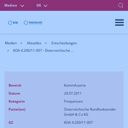
Medien
DE
Medien
Aktuelles
Entscheidungen
KOA 4.200/11-007 - Österreichische ...
Bereich
KommAustria
Datum
29.07.2011
Kategorie
Frequenzen
Partei(en)
Österreichische Rundfunksender
GmbH & Co KG
GZ
KOA 4.200/11-007