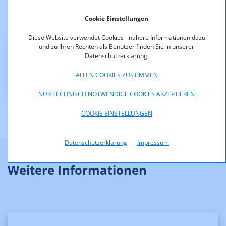
Der Bescheid ist rechtskräftig.
Cookie Einstellungen
Diese Website verwendet Cookies - nähere Informationen dazu
und zu Ihren Rechten als Benutzer finden Sie in unserer
Downloads
Datenschutzerklärung.
ALLEN COOKIES ZUSTIMMEN
KOA_4.200-11-_007.pdf (pdf, 146,6 KB)
NUR TECHNISCH NOTWENDIGE COOKIES AKZEPTIEREN
COOKIE EINSTELLUNGEN
Datenschutzerklärung
Impressum
Weitere Informationen