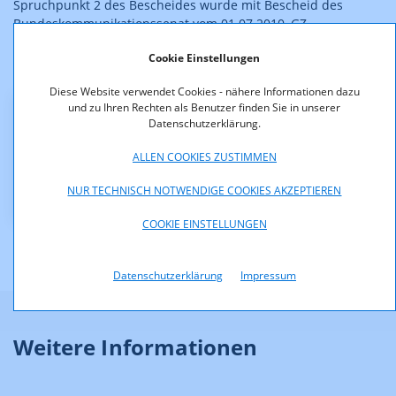
Spruchpunkt 2 des Bescheides wurde mit Bescheid des
Bundeskommunikationssenat vom 01.07.2010, GZ
611.196/0003-BKS/2010 aufgehoben.
Cookie Einstellungen
Der Bescheid ist hinsichtlich Spruchpunkt 1. rechtskräftig.
Diese Website verwendet Cookies - nähere Informationen dazu
und zu Ihren Rechten als Benutzer finden Sie in unserer
Downloads
Datenschutzerklärung.
ALLEN COOKIES ZUSTIMMEN
KOA_4.212_10_005_-
_Rechtsverletzung_ATV_Aichfeld.pdf (pdf, 47,5 KB)
NUR TECHNISCH NOTWENDIGE COOKIES AKZEPTIEREN
COOKIE EINSTELLUNGEN
Datenschutzerklärung
Impressum
Weitere Informationen