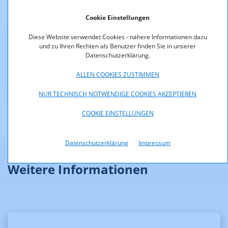
Der Bescheid ist rechtskräftig.
Cookie Einstellungen
Diese Website verwendet Cookies - nähere Informationen dazu
Downloads
und zu Ihren Rechten als Benutzer finden Sie in unserer
Datenschutzerklärung.
KOA_4.215-08-001_MUX-C_OOeNord.pdf (pdf, 407,5
KB)
ALLEN COOKIES ZUSTIMMEN
NUR TECHNISCH NOTWENDIGE COOKIES AKZEPTIEREN
COOKIE EINSTELLUNGEN
Datenschutzerklärung
Impressum
Weitere Informationen