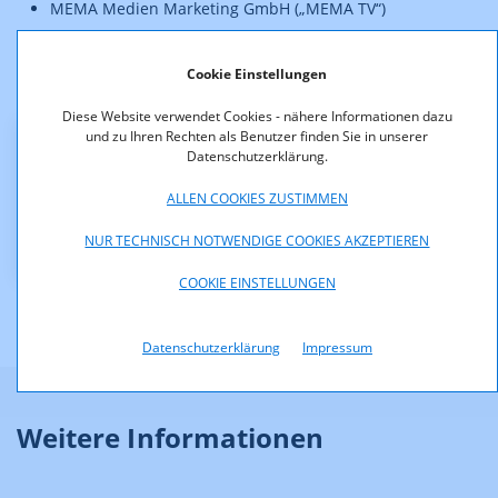
MEMA Medien Marketing GmbH („MEMA TV“)
Cookie Einstellungen
Der Bescheid ist rechtskräftig.
Diese Website verwendet Cookies - nähere Informationen dazu
und zu Ihren Rechten als Benutzer finden Sie in unserer
Datenschutzerklärung.
Downloads
ALLEN COOKIES ZUSTIMMEN
Aenderung_des_Programmbouquets.pdf (pdf, 24,5
KB)
NUR TECHNISCH NOTWENDIGE COOKIES AKZEPTIEREN
COOKIE EINSTELLUNGEN
Datenschutzerklärung
Impressum
Weitere Informationen