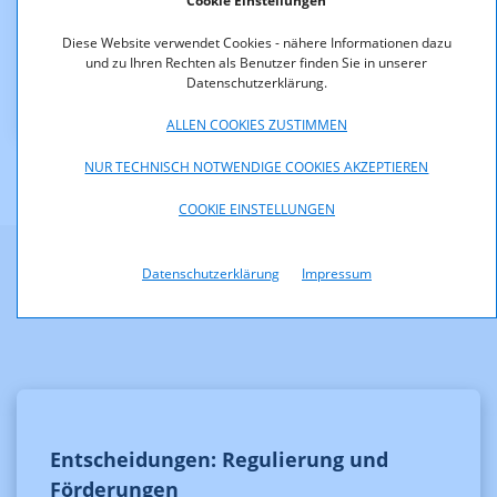
Cookie Einstellungen
Diese Website verwendet Cookies - nähere Informationen dazu
2.135-10-
und zu Ihren Rechten als Benutzer finden Sie in unserer
003_Zulassungsbescheid_Servus_TV_Deutschland.pdf
Datenschutzerklärung.
(pdf, 64,7 KB)
ALLEN COOKIES ZUSTIMMEN
NUR TECHNISCH NOTWENDIGE COOKIES AKZEPTIEREN
COOKIE EINSTELLUNGEN
Datenschutzerklärung
Impressum
Weitere Informationen
Entscheidungen: Regulierung und
Förderungen