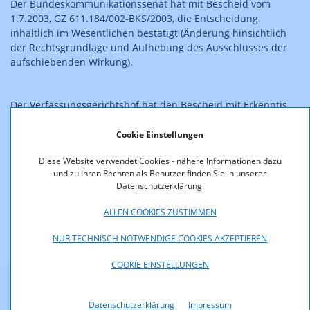
Der Bundeskommunikationssenat hat mit Bescheid vom
1.7.2003, GZ 611.184/002-BKS/2003, die Entscheidung
inhaltlich im Wesentlichen bestätigt (Änderung hinsichtlich
der Rechtsgrundlage und Aufhebung des Ausschlusses der
aufschiebenden Wirkung).
Der Verfassungsgerichtshof hat den Bescheid mit Erkenntis
vom 28.9.2006, B 1100/03, aufgehoben, weil er nicht (mehr)
der nachträglich rückwirkend geänderten Rechtsgrundlage
Cookie Einstellungen
des § 13 PrTV-G entspricht.
Diese Website verwendet Cookies - nähere Informationen dazu
und zu Ihren Rechten als Benutzer finden Sie in unserer
Das Verfahren ist damit wieder beim
Datenschutzerklärung.
Bundeskommunikationssenat anhängig.
ALLEN COOKIES ZUSTIMMEN
NUR TECHNISCH NOTWENDIGE COOKIES AKZEPTIEREN
COOKIE EINSTELLUNGEN
Downloads
Datenschutzerklärung
Impressum