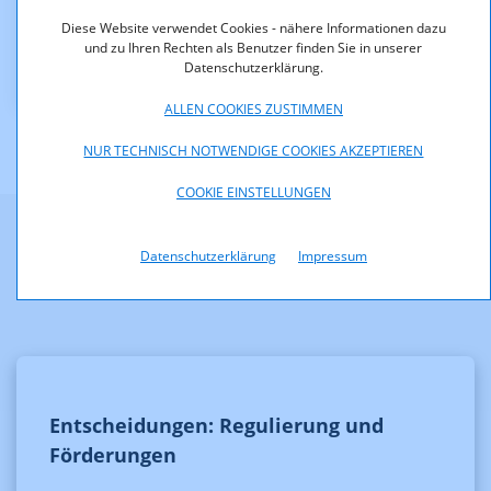
Downloads
Diese Website verwendet Cookies - nähere Informationen dazu
und zu Ihren Rechten als Benutzer finden Sie in unserer
KOA_1.540-01-1_-_7_Abs_6_PrR-G.pdf (pdf, 17,8 KB)
Datenschutzerklärung.
ALLEN COOKIES ZUSTIMMEN
NUR TECHNISCH NOTWENDIGE COOKIES AKZEPTIEREN
COOKIE EINSTELLUNGEN
Weitere Informationen
Datenschutzerklärung
Impressum
Entscheidungen: Regulierung und
Förderungen