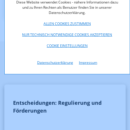
Diese Website verwendet Cookies - nähere Informationen dazu
KOA_13020_13-261.pdf (pdf, 117,1 KB)
und zu Ihren Rechten als Benutzer finden Sie in unserer
Datenschutzerklärung.
ALLEN COOKIES ZUSTIMMEN
NUR TECHNISCH NOTWENDIGE COOKIES AKZEPTIEREN
COOKIE EINSTELLUNGEN
Weitere Informationen
Datenschutzerklärung
Impressum
Entscheidungen: Regulierung und
Förderungen