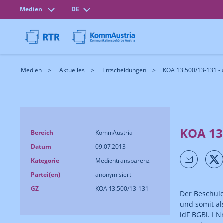
Medien
DE
Medien
Aktuelles
Entscheidungen
KOA 13.500/13-131 - 
KOA 13
Bereich
KommAustria
Datum
09.07.2013
Kategorie
Medientransparenz
Partei(en)
anonymisiert
GZ
KOA 13.500/13-131
Der Beschuld
und somit al
idF BGBl. I 