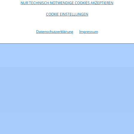
NUR TECHNISCH NOTWENDIGE COOKIES AKZEPTIEREN
oads
COOKIE EINSTELLUNGEN
.500_13_131_anonymisiert.pdf (pdf, 292,2 KB)
Datenschutzerklärung
Impressum