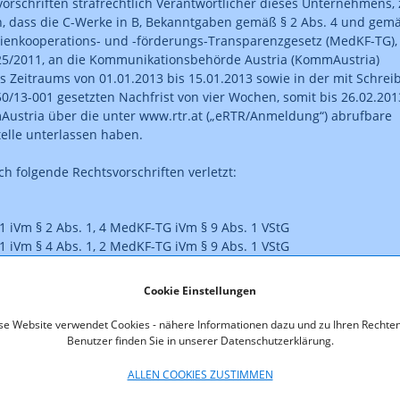
orschriften strafrechtlich Verantwortlicher dieses Unternehmens,
, dass die C-Werke in B, Bekanntgaben gemäß § 2 Abs. 4 und gem
ienkooperations- und -förderungs-Transparenzgesetz (MedKF-TG),
125/2011, an die Kommunikationsbehörde Austria (KommAustria)
s Zeitraums von 01.01.2013 bis 15.01.2013 sowie in der mit Schrei
0/13-001 gesetzten Nachfrist von vier Wochen, somit bis 26.02.201
ustria über die unter www.rtr.at („eRTR/Anmeldung“) abrufbare
elle unterlassen haben.
ch folgende Rechtsvorschriften verletzt:
 1 iVm § 2 Abs. 1, 4 MedKF-TG iVm § 9 Abs. 1 VStG
 1 iVm § 4 Abs. 1, 2 MedKF-TG iVm § 9 Abs. 1 VStG
Cookie Einstellungen
ist rechtskräftig.
se Website verwendet Cookies - nähere Informationen dazu und zu Ihren Rechten
Benutzer finden Sie in unserer Datenschutzerklärung.
ALLEN COOKIES ZUSTIMMEN
as Format des veröffentlichten Straferkenntnisses entspricht nic
.