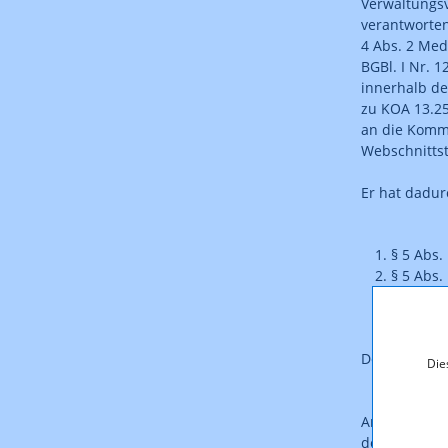
Verwaltungsv
verantworten
4 Abs. 2 Med
BGBl. I Nr. 
innerhalb de
zu KOA 13.25
an die KommA
Webschnittst
Er hat dadur
§ 5 Abs.
§ 5 Abs.
Der Bescheid 
Die
Anmerkung: D
dem Original