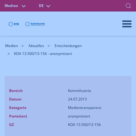
Medien
DE
Medien
Aktuelles
Entscheidungen
KOA 13.500/13-156 - anonymisiert
Bereich
KommAustria
Datum
24.07.2013
Kategorie
Medientransparenz
Partei(en)
anonymisiert
GZ
KOA 13.500/13-156