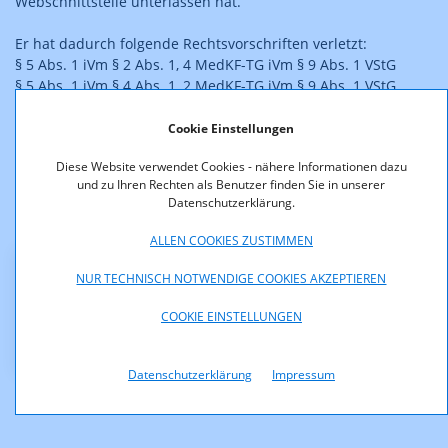
Webschnittstelle unterlassen hat.
Er hat dadurch folgende Rechtsvorschriften verletzt:
§ 5 Abs. 1 iVm § 2 Abs. 1, 4 MedKF-TG iVm § 9 Abs. 1 VStG
§ 5 Abs. 1 iVm § 4 Abs. 1, 2 MedKF-TG iVm § 9 Abs. 1 VStG
Der Bescheid ist rechtskräftig.
Cookie Einstellungen
Diese Website verwendet Cookies - nähere Informationen dazu
und zu Ihren Rechten als Benutzer finden Sie in unserer
Datenschutzerklärung.
Anmerkung: Das Format des veröffentlichten
Straferkenntnisses entspricht nicht dem Original."
ALLEN COOKIES ZUSTIMMEN
NUR TECHNISCH NOTWENDIGE COOKIES AKZEPTIEREN
Downloads
COOKIE EINSTELLUNGEN
KOA_13.500_13_156_anonymisiert.pdf (pdf, 287,7 KB)
Datenschutzerklärung
Impressum