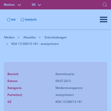
Medien
DE
Medien
Aktuelles
Entscheidungen
KOA 13.500/13-161 - anonymisiert
Bereich
KommAustria
Datum
09.07.2013
Kategorie
Medientransparenz
Partei(en)
anonymisiert
GZ
KOA 13.500/13-161