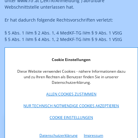
unter www.rtr.at („eRTR/Anmeldung“) abrufbare
Webschnittstelle unterlassen hat.
Er hat dadurch folgende Rechtsvorschriften verletzt:
§ 5 Abs. 1 iVm § 2 Abs. 1, 4 MedKF-TG iVm § 9 Abs. 1 VStG
§ 5 Abs. 1 iVm § 4 Abs. 1, 2 MedKF-TG iVm § 9 Abs. 1 VStG
Gegen diesen Bescheid hat der Beschuldigte das Rechtsmittel
der Berufung erhoben. Mit Bescheid vom 25.11.2013, UVS-
Cookie Einstellungen
06/10/8899/2013-5, hat der Unabhängige Verwaltungssenat
Wien gemäß § 66 Abs. 4 AVG der auf die Strafhöhe
Diese Website verwendet Cookies - nähere Informationen dazu
und zu Ihren Rechten als Benutzer finden Sie in unserer
eingeschränkten Berufung insofern Folge gegeben, als die
Datenschutzerklärung.
Geldstrafe auf jeweils EUR 100,- insgesamt sohin EUR 200,-
herabgesetzt wurde.
ALLEN COOKIES ZUSTIMMEN
Anmerkung: Das Format des veröffentlichten
NUR TECHNISCH NOTWENDIGE COOKIES AKZEPTIEREN
Straferkenntnisses entspricht nicht dem Original.
COOKIE EINSTELLUNGEN
Downloads
Datenschutzerklärung
Impressum