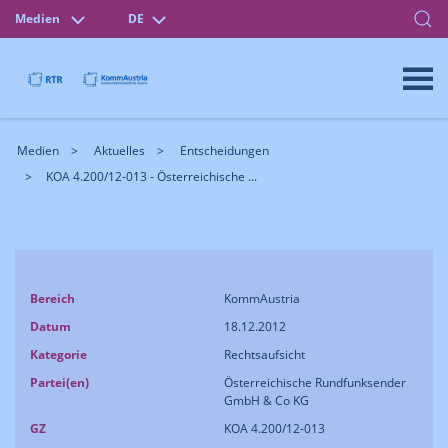
Medien
DE
Medien
Aktuelles
Entscheidungen
KOA 4.200/12-013 - Österreichische ...
Bereich
KommAustria
Datum
18.12.2012
Kategorie
Rechtsaufsicht
Partei(en)
Österreichische Rundfunksender
GmbH & Co KG
GZ
KOA 4.200/12-013