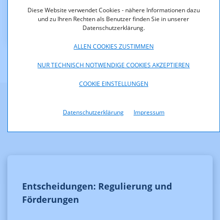
Downloads
Diese Website verwendet Cookies - nähere Informationen dazu
und zu Ihren Rechten als Benutzer finden Sie in unserer
KOA_4.200-12-012.pdf (pdf, 148,7 KB)
Datenschutzerklärung.
ALLEN COOKIES ZUSTIMMEN
NUR TECHNISCH NOTWENDIGE COOKIES AKZEPTIEREN
COOKIE EINSTELLUNGEN
Weitere Informationen
Datenschutzerklärung
Impressum
Entscheidungen: Regulierung und
Förderungen