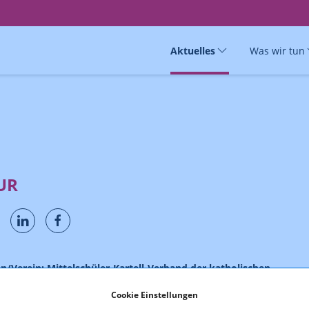
Aktuelles
Was wir tun
UR
/Verein: Mittelschüler-Kartell-Verband der katholischen
nden Studentenkorporationen Österreichs (MKV)
Cookie Einstellungen