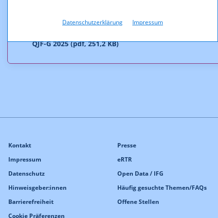
Downloads
Datenschutzerklärung
Impressum
Förderungszusage www.exxpress.at 2. Abschnitt
QJF-G 2025 (pdf, 251,2 KB)
Kontakt
Presse
Impressum
eRTR
Datenschutz
Open Data / IFG
Hinweisgeber:innen
Häufig gesuchte Themen/FAQs
Barrierefreiheit
Offene Stellen
Cookie Präferenzen