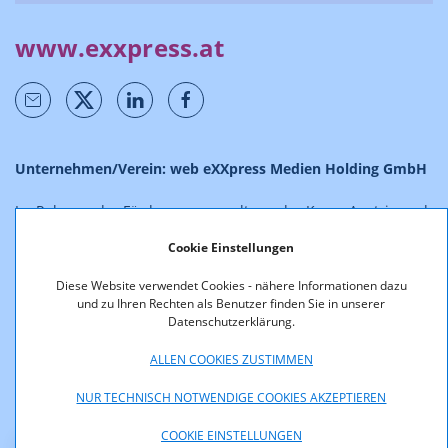
www.exxpress.at
Unternehmen/Verein: web eXXpress Medien Holding GmbH
Im Rahmen der Förderungsverwaltung der KommAustria und
RTR-GmbH werden ab 01.09.2025 aufgrund des Inkrafttretens
Cookie Einstellungen
des Informationsfreiheitsgesetzes (IFG), BGBl. I Nr. 5/2024,
neben der bisherigen Veröffentlichung der Entscheidungen
Diese Website verwendet Cookies - nähere Informationen dazu
auch die Förderverträge (allenfalls auszugsweise)
und zu Ihren Rechten als Benutzer finden Sie in unserer
veröffentlicht. Verträge und Entscheidungen sind
Datenschutzerklärung.
Informationen im allgemeinen Interesse im Sinn des § 2 Abs.
2 IFG und, soweit und solange sie nicht der Geheimhaltung
ALLEN COOKIES ZUSTIMMEN
des § 6 IFG unterliegen, gemäß § 4 IFG proaktiv im Internet zu
NUR TECHNISCH NOTWENDIGE COOKIES AKZEPTIEREN
veröffentlichen.
COOKIE EINSTELLUNGEN