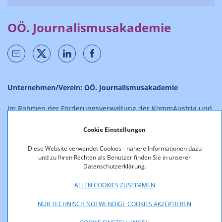
OÖ. Journalismusakademie
Unternehmen/Verein: OÖ. Journalismusakademie
Im Rahmen der Förderungsverwaltung der KommAustria und
RTR-GmbH werden ab 01.09.2025 aufgrund des Inkrafttretens
des Informationsfreiheitsgesetzes (IFG), BGBl. I Nr. 5/2024,
Cookie Einstellungen
neben der bisherigen Veröffentlichung der Entscheidungen
Diese Website verwendet Cookies - nähere Informationen dazu
auch die Förderverträge (allenfalls auszugsweise)
und zu Ihren Rechten als Benutzer finden Sie in unserer
veröffentlicht. Verträge und Entscheidungen sind
Datenschutzerklärung.
Informationen im allgemeinen Interesse im Sinn des § 2 Abs.
2 IFG und, soweit und solange sie nicht der Geheimhaltung
ALLEN COOKIES ZUSTIMMEN
des § 6 IFG unterliegen, gemäß § 4 IFG proaktiv im Internet zu
veröffentlichen.
NUR TECHNISCH NOTWENDIGE COOKIES AKZEPTIEREN