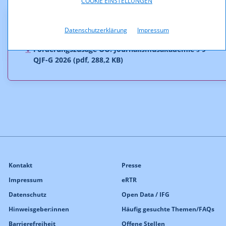
COOKIE EINSTELLUNGEN
Downloads
Datenschutzerklärung
Impressum
Förderungszusage OÖ. Journalismusakademie § 9
QJF-G 2026 (pdf, 288,2 KB)
Kontakt
Presse
Impressum
eRTR
Datenschutz
Open Data / IFG
Hinweisgeber:innen
Häufig gesuchte Themen/FAQs
Barrierefreiheit
Offene Stellen