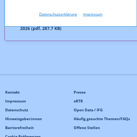
Downloads
Datenschutzerklärung
Impressum
Förderungszusage Steirischer Presseclub § 15 QJF-G
2026 (pdf, 287,7 KB)
Kontakt
Presse
Impressum
eRTR
Datenschutz
Open Data / IFG
Hinweisgeber:innen
Häufig gesuchte Themen/FAQs
Barrierefreiheit
Offene Stellen
Cookie Präferenzen