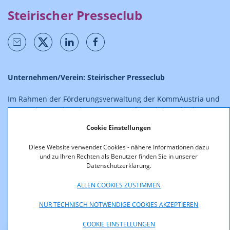
Steirischer Presseclub
Unternehmen/Verein: Steirischer Presseclub
Im Rahmen der Förderungsverwaltung der KommAustria und
RTR-GmbH werden ab 01.09.2025 aufgrund des Inkrafttretens
des Informationsfreiheitsgesetzes (IFG), BGBl. I Nr. 5/2024,
Cookie Einstellungen
neben der bisherigen Veröffentlichung der Entscheidungen
auch die Förderverträge (allenfalls auszugsweise)
Diese Website verwendet Cookies - nähere Informationen dazu
veröffentlicht. Verträge und Entscheidungen sind
und zu Ihren Rechten als Benutzer finden Sie in unserer
Informationen im allgemeinen Interesse im Sinn des § 2 Abs.
Datenschutzerklärung.
2 IFG und, soweit und solange sie nicht der Geheimhaltung
des § 6 IFG unterliegen, gemäß § 4 IFG proaktiv im Internet zu
ALLEN COOKIES ZUSTIMMEN
veröffentlichen.
NUR TECHNISCH NOTWENDIGE COOKIES AKZEPTIEREN
COOKIE EINSTELLUNGEN