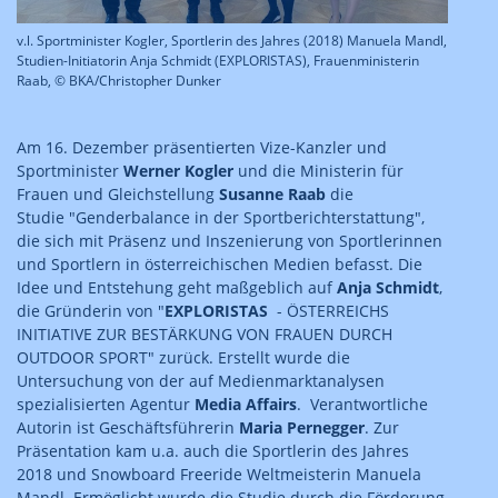
v.l. Sportminister Kogler, Sportlerin des Jahres (2018) Manuela Mandl,
Studien-Initiatorin Anja Schmidt (EXPLORISTAS), Frauenministerin
Raab, © BKA/Christopher Dunker
Am 16. Dezember präsentierten Vize-Kanzler und
Sportminister
Werner Kogler
und die Ministerin für
Frauen und Gleichstellung
Susanne Raab
die
Studie "Genderbalance in der Sportberichterstattung",
die sich mit Präsenz und Inszenierung von Sportlerinnen
und Sportlern in österreichischen Medien befasst. Die
Idee und Entstehung geht maßgeblich auf
Anja Schmidt
,
die Gründerin von "
EXPLORISTAS
- ÖSTERREICHS
INITIATIVE ZUR BESTÄRKUNG VON FRAUEN DURCH
OUTDOOR SPORT" zurück. Erstellt wurde die
Untersuchung von der auf Medienmarktanalysen
spezialisierten Agentur
Media Affairs
. Verantwortliche
Autorin ist Geschäftsführerin
Maria Pernegger
. Zur
Präsentation kam u.a. auch die Sportlerin des Jahres
2018 und Snowboard Freeride Weltmeisterin Manuela
Mandl. Ermöglicht wurde die Studie durch die Förderung