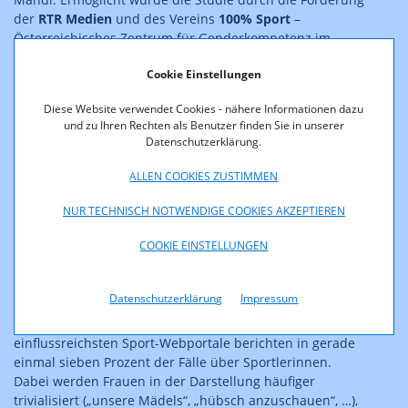
der
RTR Medien
und des Vereins
100% Sport
–
Österreichisches Zentrum für Genderkompetenz im
Sport, der vom Sportministerium als autonomer Verein
Cookie Einstellungen
eingerichtet wurde.
Diese Website verwendet Cookies - nähere Informationen dazu
Auf rund 100 Seiten untersucht die Studie das
und zu Ihren Rechten als Benutzer finden Sie in unserer
quantitative und das qualitative Verhältnis, in dem
Datenschutzerklärung.
Sportberichterstattung über Sportlerinnen und Sportler
in österreichischen Medien stattfindet.
ALLEN COOKIES ZUSTIMMEN
Ein Ergebnis: Sportlerinnen sind im Vergleich zu ihren
NUR TECHNISCH NOTWENDIGE COOKIES AKZEPTIEREN
männlichen Kollegen in der Berichterstattung
COOKIE EINSTELLUNGEN
reichweitenstarker Massenmedien klar
unterrepräsentiert. Im Schnitt bewegt sich der
Frauenanteil auf den Sportseiten in den Tageszeitungen
Datenschutzerklärung
Impressum
bei 12 Prozent, in den täglichen Sport-News des ORF
pendelt er sich bei 15 Prozent ein und die
einflussreichsten Sport-Webportale berichten in gerade
einmal sieben Prozent der Fälle über Sportlerinnen.
Dabei werden Frauen in der Darstellung häufiger
trivialisiert („unsere Mädels“, „hübsch anzuschauen“, …),