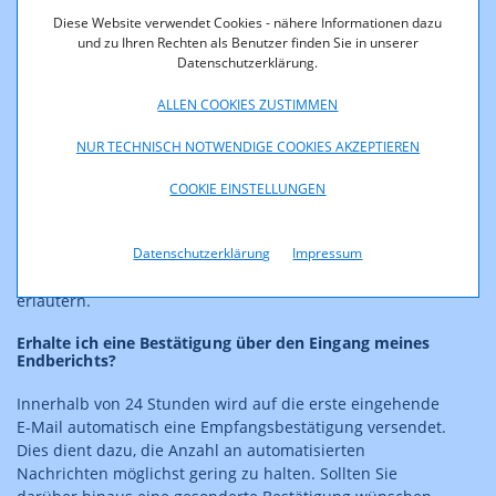
Um den administrativen Aufwand möglichst gering zu
Diese Website verwendet Cookies - nähere Informationen dazu
halten, empfiehlt es sich, mehrere Anpassungen
und zu Ihren Rechten als Benutzer finden Sie in unserer
gesammelt einzureichen und nicht erst kurz vor Ende der
Datenschutzerklärung.
Projektlaufzeit. Falls Sie Fragen zu den
Abänderungsansuchen haben oder Sie Unterstützung
ALLEN COOKIES ZUSTIMMEN
brauchen, können Sie uns gerne jederzeit vor der
Einreichung telefonisch kontaktieren.
NUR TECHNISCH NOTWENDIGE COOKIES AKZEPTIEREN
Wie sind Abweichungen im Endbericht darzustellen?
COOKIE EINSTELLUNGEN
Abweichungen, die erst im Zuge des Endberichts
ersichtlich werden, sind im Abschnitt "Anmerkungen zu
Datenschutzerklärung
Impressum
den Abweichungen" klar und nachvollziehbar zu
erläutern.
Erhalte ich eine Bestätigung über den Eingang meines
Endberichts?
Innerhalb von 24 Stunden wird auf die erste eingehende
E-Mail automatisch eine Empfangsbestätigung versendet.
Dies dient dazu, die Anzahl an automatisierten
Nachrichten möglichst gering zu halten. Sollten Sie