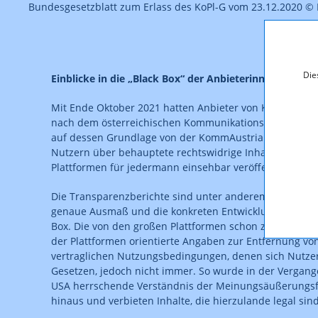
Bundesgesetzblatt zum Erlass des KoPl-G vom 23.12.2020 ©
Die
Einblicke in die „Black Box“ der Anbieterinnen
Mit Ende Oktober 2021 hatten Anbieter von Kommunikat
nach dem österreichischen Kommunikationsplattformen-
auf dessen Grundlage von der KommAustria erlassene
Nutzern über behauptete rechtswidrige Inhalte und d
Plattformen für jedermann einsehbar veröffentlicht we
Die Transparenzberichte sind unter anderem ein wichti
genaue Ausmaß und die konkreten Entwicklungen auf den
Box. Die von den großen Plattformen schon zuvor freiwil
der Plattformen orientierte Angaben zur Entfernung vo
vertraglichen Nutzungsbedingungen, denen sich Nutzer 
Gesetzen, jedoch nicht immer. So wurde in der Vergang
USA herrschende Verständnis der Meinungsäußerungsfre
hinaus und verbieten Inhalte, die hierzulande legal sind