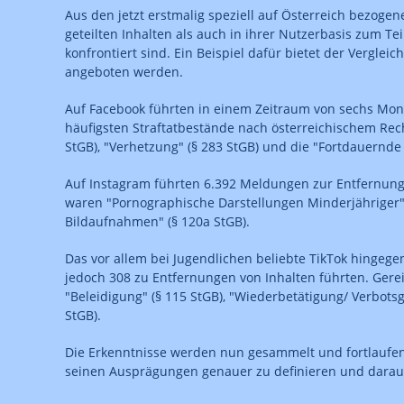
Aus den jetzt erstmalig speziell auf Österreich bezoge
geteilten Inhalten als auch in ihrer Nutzerbasis zum T
konfrontiert sind. Ein Beispiel dafür bietet der Vergl
angeboten werden.
Auf Facebook führten in einem Zeitraum von sechs Mona
häufigsten Straftatbestände nach österreichischem Rech
StGB), "Verhetzung" (§ 283 StGB) und die "Fortdauernde
Auf Instagram führten 6.392 Meldungen zur Entfernung 
waren "Pornographische Darstellungen Minderjähriger"
Bildaufnahmen" (§ 120a StGB).
Das vor allem bei Jugendlichen beliebte TikTok hinge
jedoch 308 zu Entfernungen von Inhalten führten. Gerei
"Beleidigung" (§ 115 StGB), "Wiederbetätigung/ Verbotsg
StGB).
Die Erkenntnisse werden nun gesammelt und fortlaufe
seinen Ausprägungen genauer zu definieren und darauf