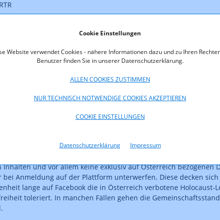
 RTR
Cookie Einstellungen
se Website verwendet Cookies - nähere Informationen dazu und zu Ihren Rechten
Benutzer finden Sie in unserer Datenschutzerklärung.
ionsplattformen wie Facebook, Instagram oder TikTok erstmals d
ALLEN COOKIES ZUSTIMMEN
Gesetz (KoPl-G) für einen Beobachtungszeitraum von einem halbe
Verordnung
verpflichten die Unternehmen unter dazu, einen stru
NUR TECHNISCH NOTWENDIGE COOKIES AKZEPTIEREN
en Umgang der Unternehmen damit zu erstellen. Diese Berichte m
rden.
COOKIE EINSTELLUNGEN
ges Werkzeug im Kampf gegen Hass im Netz. Obwohl das Problem au
Datenschutzerklärung
Impressum
 jeweiligen Plattformen nur wenig bekannt. Das Innenleben der s
lig veröffentlichten Berichte enthielten in der Regel nur sehr ge
n Inhalten und vor allem keine exklusiv auf Österreich bezogenen
bei Anmeldung auf der Plattform unterwerfen. Diese decken sich z
enheit lange auf Facebook die in Österreich verbotene Holocaust-
iheit toleriert. In manchen Fällen gehen die Gemeinschaftsstand
.