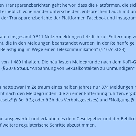
nen Transparenzberichten geht hervor, dass die Plattformen, die si
eil erheblich voneinander unterscheiden, entsprechend auch mit un
eich der Transparenzberichte der Plattformen Facebook und Instag
ten insgesamt 9.511 Nutzermeldungen letztlich zur Entfernung vo
t, die in den Meldungen beanstandet wurden, in der Reihenfolge d
 Belästigung im Wege einer Telekommunikation" (§ 107c StGB).
von 1.489 Inhalten. Die häufigsten Meldegründe nach dem KoPl-G,
 (§ 207a StGB), "Anbahnung von Sexualkontakten zu Unmündigen" 
gen hatte zwar im Zeitraum eines halben Jahres nur 874 Meldunge
ht nach den Meldegründen, die zu einer Entfernung führten, ergibt
esetz" (§ 3d, § 3g oder § 3h des Verbotsgesetzes) und "Nötigung (§ 
nd ausgewertet und erlauben es dem Gesetzgeber und der Behörde
 weitere regulatorische Schritte abzustimmen.