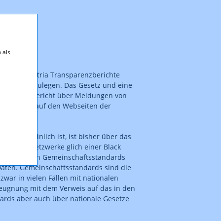
 als
er KommAustria Transparenzberichte
n Jahr vorzulegen. Das Gesetz und eine
kturierten Bericht über Meldungen von
üssen auch auf den Webseiten der
genscheinlich ist, ist bisher über das
ozialen Netzwerke glich einer Black
nerelle, an den Gemeinschaftsstandards
 Daten. Gemeinschaftsstandards sind die
war in vielen Fällen mit nationalen
Leugnung mit dem Verweis auf das in den
ards aber auch über nationale Gesetze