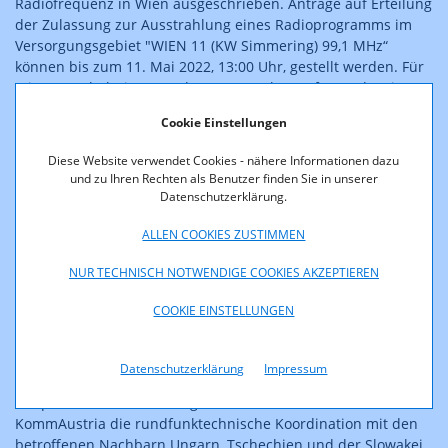
Radiofrequenz in Wien ausgeschrieben. Anträge auf Erteilung
der Zulassung zur Ausstrahlung eines Radioprogramms im
Versorgungsgebiet "WIEN 11 (KW Simmering) 99,1 MHz“
können bis zum 11. Mai 2022, 13:00 Uhr, gestellt werden. Für
Wiener Verhältnisse, wo das UKW-Spektrum für stadtweite
Sender schon seit Jahren ausgereizt ist, wird der eine oder
Cookie Einstellungen
die andere die Bedingungen nicht unattraktiv finden. Die neu
gefundene Frequenz kann zwar nur mit einigen technischen
Diese Website verwendet Cookies - nähere Informationen dazu
Einschränkungen bespielt werden, um andere Programme im
und zu Ihren Rechten als Benutzer finden Sie in unserer
In- und Ausland nicht zu stören, bietet aber dennoch eine
Datenschutzerklärung.
technische Reichweite von rund 1,3 Millionen Hörerinnen und
Hörern in der Bundeshauptstadt.
ALLEN COOKIES ZUSTIMMEN
NUR TECHNISCH NOTWENDIGE COOKIES AKZEPTIEREN
Ein Marktteilnehmer hat die Frequenz und ihr Potential für
sich berechnen lassen und schließlich deren Verwendung bei
COOKIE EINSTELLUNGEN
der KommAustria beantragt, die die Frequenz nun gemäß
Gesetz öffentlich ausschreibt. Das Frequenzmanagement des
Fachbereichs Medien der Rundfunk und Telekom
Datenschutzerklärung
Impressum
Regulierungs-GmbH (RTR Medien) prüfte die Eignung der
Frequenz noch einmal eingehend und übernahm für die
KommAustria die rundfunktechnische Koordination mit den
betroffenen Nachbarn Ungarn, Tschechien und der Slowakei.