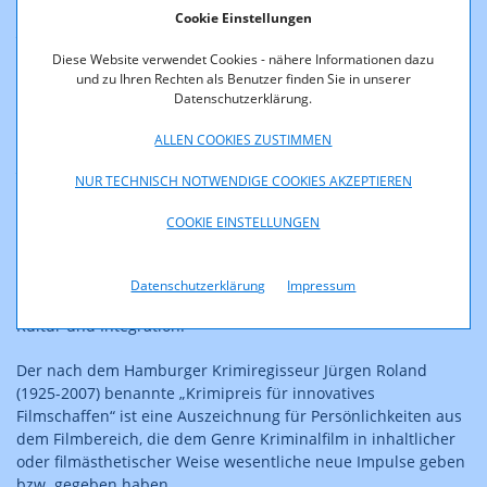
Cookie Einstellungen
„Für seine herausragenden darstellerischen Leistungen“ in
den FERNSEHFONDS-Förderprojekten „Der Pass“ und „Die
Diese Website verwendet Cookies - nähere Informationen dazu
Ibiza-Affäre“ sowie der ARD/Degeto-Produktion „Das
und zu Ihren Rechten als Benutzer finden Sie in unserer
Geheimnis des Totenwaldes“ verlieh die Jury Nicholas
Datenschutzerklärung.
Ofczarek den Ehrenpreis.
ALLEN COOKIES ZUSTIMMEN
„Ist er doch einer, […] der unglaublich bedrohlich und im
NUR TECHNISCH NOTWENDIGE COOKIES AKZEPTIEREN
nächsten Moment unglaublich komisch sein kann. Seine
Grenzüberschreitungen, seine provokant in Szene gesetzte
COOKIE EINSTELLUNGEN
Körperlichkeit, seine Zärtlichkeit, die durch die zerbrochene
Oberfläche schimmert, für all das – und einiges mehr – lieben
und bewundern wir ihn“
, so Jurymitglied Prof. Dr. Jürgen
Datenschutzerklärung
Impressum
Hardeck, Staatssekretär im Ministerium für Familie, Frauen,
Kultur und Integration.
Der nach dem Hamburger Krimiregisseur Jürgen Roland
(1925-2007) benannte „Krimipreis für innovatives
Filmschaffen“ ist eine Auszeichnung für Persönlichkeiten aus
dem Filmbereich, die dem Genre Kriminalfilm in inhaltlicher
oder filmästhetischer Weise wesentliche neue Impulse geben
bzw. gegeben haben.