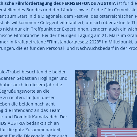
ichische Filmfördertagung des FERNSEHFONDS AUSTRIA
ist für di
rstellen des Bundes und der Länder sowie für die Film Commission
nt zum Start in die Diagonale, dem Festival des österreichischen F
gst als willkommene Gelegenheit etabliert, um sich über aktuelle
 nicht nur ein Treffpunkt der Expert:innen, sondern auch ein wich
chische Filmbranche. Bei der heurigen Tagung am 21. März im Gran
änner in Kraft getretene "Filmstandortgesetz 2023" im Mittelpunkt, 
ungen, die es für den Personal- und Nachwuchsbedarf in der Pro
ale-Trubel besuchten die beiden
endanten Sebastian Höglinger und
huber auch in diesem Jahr die
Begrüßungsworte an die
 zu richten. Im Juni diesen
eben die beiden nach acht
ng die Intendanz an das Team
nar und Dominik Kamalzadeh. Der
S AUSTRIA bedankt sich an
e für die gute Zusammenarbeit,
nt für die Diagonale, aber auch