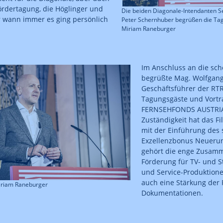
fördertagung, die Höglinger und
Die beiden Diagonale-Intendanten S
 wann immer es ging persönlich
Peter Schernhuber begrüßen die Ta
Miriam Raneburger
Im Anschluss an die sc
begrüßte Mag. Wolfgang
Geschäftsführer der RTR
Tagungsgäste und Vortr
FERNSEHFONDS AUSTRIA 
Zuständigkeit hat das F
mit der Einführung des
Exzellenzbonus Neueru
gehört die enge Zusamm
Förderung für TV- und 
und Service-Produktione
auch eine Stärkung der
iriam Raneburger
Dokumentationen.