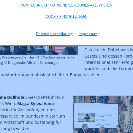
NUR TECHNISCH NOTWENDIGE COOKIES AKZEPTIEREN
RTR Medien
. In dem Pan
Podiumsdiskussion bele
COOKIE EINSTELLUNGEN
der Bundes-Förderstell
Wien das neue Filmstan
berichteten von ersten
Datenschutzerklärung
Impressum
das Bundesgesetz zur S
Internationalisierung d
Österreich. Dabei wurde
Gesetz und dessen Förd
, Pressesprecher der RTR Medien moderierte
international sehr erf
ung © Diagonale, Miriam Raneburger
worden sind, die Förder
rausforderungen hinsichtlich ihrer Budgets stellen.
ine Dollhofer
, Geschäftsführerin
ds Wien,
Mag.a Sylvia Vana
,
iterin für Ansiedlungen und
sservice im Bundesministerium
nd Wirtschaft und zuständig für
erung bzw. den