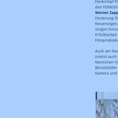
Fördertopf F
den FERNSE
Werner Zap
Förderung ÖF
Neuerungen,
Sorgen hinsi
Erfüllbarkei
Filmprodukti
Auch am Nach
zuletzt auch
Menschen ni
Berufsbilder
Kamera und 