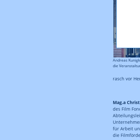
Andreas Kunigk
die Veranstalt
rasch vor He
Mag.a Christ
des Film Fon
Abteilungsle
Unternehmen
für Arbeit u
die Filmförd