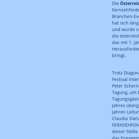
Die
Österre
Fernsehförde
Branchen-Eve
hat sich län
und wurde so
die österrei
das mit 1. J
Herausforder
bringt.
Trotz Diagon
Festival-Int
Peter Schern
Tagung, um 
Tagungsgäste
Jahres überg
Jahren Leitu
Claudia Sla
FERNSEHFOND
dieser Stell
das Engageme