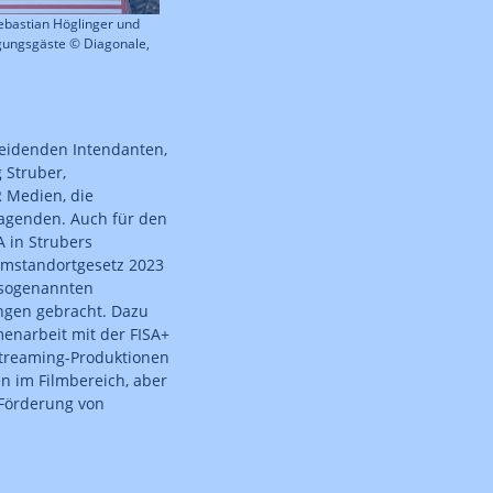
ebastian Höglinger und
gungsgäste © Diagonale,
heidenden Intendanten,
 Struber,
 Medien, die
agenden. Auch für den
in Strubers
ilmstandortgesetz 2023
 sogenannten
ngen gebracht. Dazu
enarbeit mit der FISA+
Streaming-Produktionen
n im Filmbereich, aber
 Förderung von