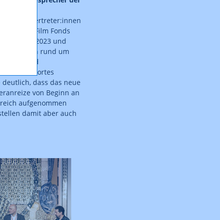
el der
uchteten Vertreter:innen
en und des Film Fonds
dortgesetz 2023 und
 Erfahrungen rund um
tärkung und
es Filmstandortes
 deutlich, dass das neue
eranreize von Beginn an
olgreich aufgenommen
stellen damit aber auch