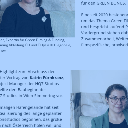
für den GREEN BONUS.
Eine seit 2020 bestehe
um das Thema Green Fil
und bespricht laufend 
Vordergrund stehen dabe
Zusammenarbeit, Weite
r, Expertin für Green Filming & Funding,
filmspezifische, praxisor
ming Abteilung ÖFI und ÖFIplus © Diagonale,
rger
 Highlight zum Abschluss der
er Vortrag von
Katrin Fürnkranz
,
oject Manager der HQ7 Studios
ellte den Baubeginn des
7 Studios in Wien Simmering vor.
maligen Hafengelände hat seit
ealisierung des lange geplanten
onsstudios begonnen, das große
 nach Österreich holen will und