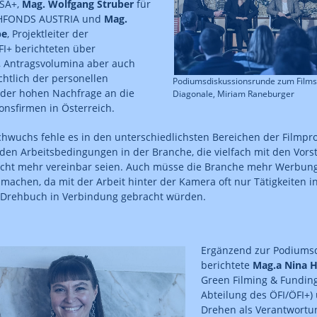
ISA+,
Mag. Wolfgang Struber
für
HFONDS AUSTRIA und
Mag.
pe
, Projektleiter der
I+ berichteten über
 Antragsvolumina aber auch
chtlich der personellen
Podiumsdiskussionsrunde zum Films
t der hohen Nachfrage an die
Diagonale, Miriam Raneburger
onsfirmen in Österreich.
wuchs fehle es in den unterschiedlichsten Bereichen der Filmpro
 den Arbeitsbedingungen in der Branche, die vielfach mit den Vors
cht mehr vereinbar seien. Auch müsse die Branche mehr Werbung
 machen, da mit der Arbeit hinter der Kamera oft nur Tätigkeiten i
Drehbuch in Verbindung gebracht würden.
Ergänzend zur Podiums
berichtete
Mag.a Nina 
Green Filming & Funding
Abteilung des ÖFI/ÖFI+)
Drehen als Verantwortu