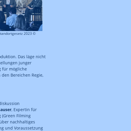
tandortgesetz 2023 ©
duktion. Das läge nicht
tellungen junger
 für mögliche
n den Bereichen Regie,
diskussion
Hauser
, Expertin für
 (Green Filming
 über nachhaltiges
ng und Voraussetzung