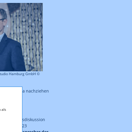
r Studio Hamburg GmbH ©
land werde da nachziehen
 als
eine Podiumsdiskussion
rtgesetz 2023
igk, Pressesprecher der