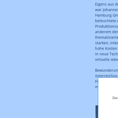
Eigens aus 
war Johannes
Hamburg Gmb
beleuchtete 
Produktionss
anderem den
thematisier
starken, int
hohe Kosten
in neue Tech
virtuelle ode
Bewunderung 
österreichis
Fördertöpfen
müssen, so Z
Die