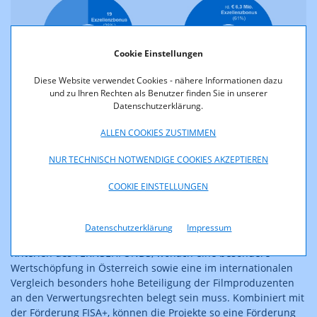
Cookie Einstellungen
Diese Website verwendet Cookies - nähere Informationen dazu
und zu Ihren Rechten als Benutzer finden Sie in unserer
Verteilung der Fördermittel auf Exzellenzbonus und
Datenschutzerklärung.
klassische Herstellungsförderung in Prozent und Euro © RTR
ALLEN COOKIES ZUSTIMMEN
2024
NUR TECHNISCH NOTWENDIGE COOKIES AKZEPTIEREN
Der Exzellenzbonus des FERNSEHFONDS AUSTRIA wird in
COOKIE EINSTELLUNGEN
Kombination mit der beim Wirtschaftsministerium
angesiedelten Filmförderung FISA+ bewilligt und fördert
Produktionen mit bis zu 10 % der in Österreich investierten
Datenschutzerklärung
Impressum
Aufwendungen. Voraussetzung ist die Erfüllung der strengen
Kriterien des FERNSEHFONDS, wonach eine besondere
Wertschöpfung in Österreich sowie eine im internationalen
Vergleich besonders hohe Beteiligung der Filmproduzenten
an den Verwertungsrechten belegt sein muss. Kombiniert mit
der Förderung FISA+, können die Projekte so eine Förderung