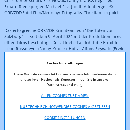
Christopher Schärf, Erol Nowak, Fanny Krausz, Regisseur
Erhard Riedlsperger, Michael Fitz, Judith Altenberger. ©
ORF/ZDF/Satel Film/Neumayr Fotografie/ Christian Leopold
Das erfolgreiche ORF/ZDF-Krimiteam von "Die Toten von
Salzburg" ist seit dem 9. April 2024 mit der Produktion ihres
elften Films beschäftigt. Der aktuelle Fall führt die Ermittler
Irene Russmeyer (Fanny Krausz), Hofrat Alfons Seywald (Erwin
Steinhauer) und Hauptkommissar Hubert Mur (Michael Fitz)
mitten in die Immobilienszene und ein Korruptionsgeflecht.
Cookie Einstellungen
Im Fokus: Der mysteriöse Tod einer ambitionierten Maklerin
und die dunkle Vergangenheit eines Immobilientycoons.
Diese Website verwendet Cookies - nähere Informationen dazu
und zu Ihren Rechten als Benutzer finden Sie in unserer
Datenschutzerklärung.
Noelle Imlauer, gespielt von Laura Euler-Rolle, wird tot
aufgefunden. Sie arbeitete für den Salzburger
ALLEN COOKIES ZUSTIMMEN
Immobilientycoon Francis Zeferer (Christopher Schärf). Ein
zufälliges Wiedersehen mit ihrer alten Schulfreundin Vanessa
NUR TECHNISCH NOTWENDIGE COOKIES AKZEPTIEREN
(Judith Altenberger) löst eine Reihe von Ereignissen aus, die
auf eine tiefgreifende Korruption in der Branche hindeuten.
COOKIE EINSTELLUNGEN
Die Ermittler tauchen tief in die Abgründe der Salzburger
Immobilienbranche ein und stoßen auf ein Geflecht an