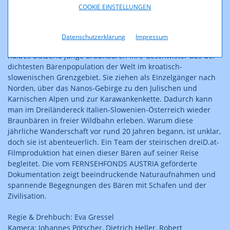
COOKIE EINSTELLUNGEN
Datenschutzerklärung
Impressum
Seit der Jahrtausendwende verlassen jedes Frühjahr etwa ein
halbes Dutzend junge Braunbären ihre Geschwister aus der
dichtesten Bärenpopulation der Welt im kroatisch-
slowenischen Grenzgebiet. Sie ziehen als Einzelgänger nach
Norden, über das Nanos-Gebirge zu den Julischen und
Karnischen Alpen und zur Karawankenkette. Dadurch kann
man im Dreiländereck Italien-Slowenien-Österreich wieder
Braunbären in freier Wildbahn erleben. Warum diese
jährliche Wanderschaft vor rund 20 Jahren begann, ist unklar,
doch sie ist abenteuerlich. Ein Team der steirischen dreiD.at-
Filmproduktion hat einen dieser Bären auf seiner Reise
begleitet. Die vom FERNSEHFONDS AUSTRIA geförderte
Dokumentation zeigt beeindruckende Naturaufnahmen und
spannende Begegnungen des Bären mit Schafen und der
Zivilisation.
Regie & Drehbuch: Eva Gressel
Kamera: Johannes Pötscher, Dietrich Heller, Robert