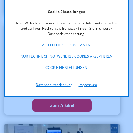
zum Artikel
Cookie Einstellungen
Diese Website verwendet Cookies - nähere Informationen dazu
und zu Ihren Rechten als Benutzer finden Sie in unserer
Datenschutzerklärung.
ALLEN COOKIES ZUSTIMMEN
NUR TECHNISCH NOTWENDIGE COOKIES AKZEPTIEREN
COOKIE EINSTELLUNGEN
KI-Servicestelle: Impact Workshop zur
Datenschutzerklärung
Impressum
Kennzeichnungspflicht in den Medien
& Vortrag in der WKO
zum Artikel