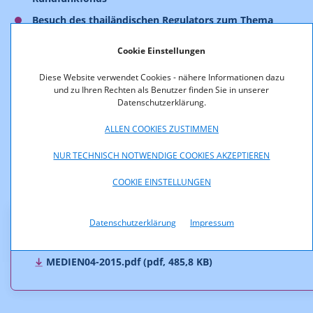
Besuch des thailändischen Regulators zum Thema
„Förderung kreativer Inhalte“
Cookie Einstellungen
Rundfunkgesetznovelle 2015 – Auszug wichtiger
Änderungen für Rundfunkveranstalter und
Diese Website verwendet Cookies - nähere Informationen dazu
Mediendiensteanbieter
und zu Ihren Rechten als Benutzer finden Sie in unserer
Datenschutzerklärung.
Nicht nachmachen! – Neue Fälle aus der
Werbebeobachtung der KommAustria
ALLEN COOKIES ZUSTIMMEN
Entscheidungen von KommAustria, BVwG, VwGH und
NUR TECHNISCH NOTWENDIGE COOKIES AKZEPTIEREN
VfGH
Ausschreibungen der KommAustria
COOKIE EINSTELLUNGEN
Datenschutzerklärung
Impressum
Downloads
MEDIEN04-2015.pdf (pdf, 485,8 KB)