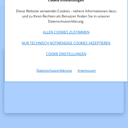
Cookie Einstellungen
Diese Website verwendet Cookies - nähere Informationen dazu
und zu Ihren Rechten als Benutzer finden Sie in unserer
Weitere Informationen
Datenschutzerklärung.
ALLEN COOKIES ZUSTIMMEN
NUR TECHNISCH NOTWENDIGE COOKIES AKZEPTIEREN
COOKIE EINSTELLUNGEN
Publikationen
Datenschutzerklärung
Impressum