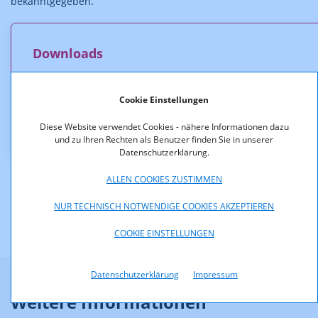
bekanntgegeben.
Downloads
Bewegtbildstudie 2023 von RTR Medien und AGTT
(pdf, 2.012,3 KB)
Cookie Einstellungen
Diese Website verwendet Cookies - nähere Informationen dazu
Titelbild_BBS2023.jpg (jpg, 243,2 KB)
und zu Ihren Rechten als Benutzer finden Sie in unserer
Datenschutzerklärung.
ALLEN COOKIES ZUSTIMMEN
NUR TECHNISCH NOTWENDIGE COOKIES AKZEPTIEREN
COOKIE EINSTELLUNGEN
Datenschutzerklärung
Impressum
Weitere Informationen