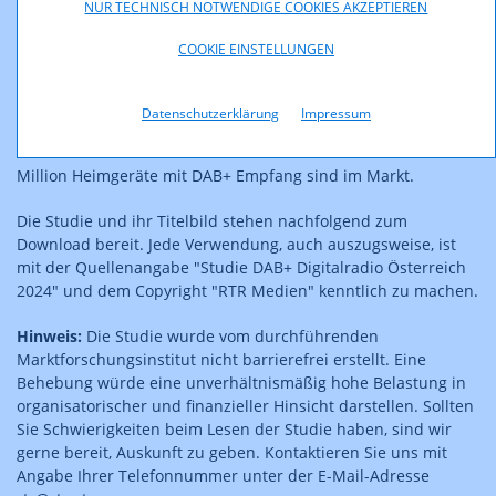
NUR TECHNISCH NOTWENDIGE COOKIES AKZEPTIEREN
DAB+ Radioprogramme sogar (fast) täglich, mehrmals pro
Woche oder zumindest mehrmals im Monat.
COOKIE EINSTELLUNGEN
Laut Befragung stieg der Anteil aller Haushalte in Österreich
mit zumindest einem DAB+ fähigen Empfangsgerät
Datenschutzerklärung
Impressum
gegenüber dem Vorjahr leicht um einen Prozentpunkt auf 27
% an. Mindestens eine Million Autoradios und eine halbe
Million Heimgeräte mit DAB+ Empfang sind im Markt.
Die Studie und ihr Titelbild stehen nachfolgend zum
Download bereit. Jede Verwendung, auch auszugsweise, ist
mit der Quellenangabe "Studie DAB+ Digitalradio Österreich
2024" und dem Copyright "RTR Medien" kenntlich zu machen.
Hinweis:
Die Studie wurde vom durchführenden
Marktforschungsinstitut nicht barrierefrei erstellt. Eine
Behebung würde eine unverhältnismäßig hohe Belastung in
organisatorischer und finanzieller Hinsicht darstellen. Sollten
Sie Schwierigkeiten beim Lesen der Studie haben, sind wir
gerne bereit, Auskunft zu geben. Kontaktieren Sie uns mit
Angabe Ihrer Telefonnummer unter der E-Mail-Adresse