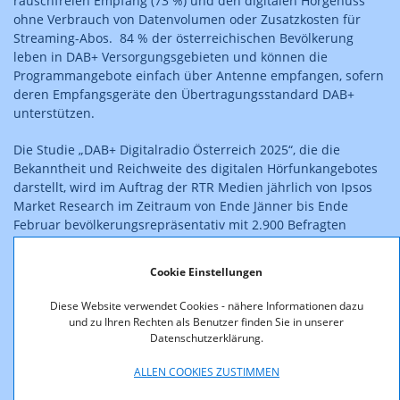
rauschfreien Empfang (73 %) und den digitalen Hörgenuss
ohne Verbrauch von Datenvolumen oder Zusatzkosten für
Streaming-Abos. 84 % der österreichischen Bevölkerung
leben in DAB+ Versorgungsgebieten und können die
Programmangebote einfach über Antenne empfangen, sofern
deren Empfangsgeräte den Übertragungsstandard DAB+
unterstützen.
Die Studie „DAB+ Digitalradio Österreich 2025“, die die
Bekanntheit und Reichweite des digitalen Hörfunkangebotes
darstellt, wird im Auftrag der RTR Medien jährlich von Ipsos
Market Research im Zeitraum von Ende Jänner bis Ende
Februar bevölkerungsrepräsentativ mit 2.900 Befragten
durchgeführt.
Cookie Einstellungen
Konstant blieben im Jahr 2025 Nutzung und Bekanntheit des
digitalen Antennenradios. Rund 50 % der österreichischen
Diese Website verwendet Cookies - nähere Informationen dazu
Bevölkerung im Alter ab 15 Jahren kennen den Begriff DAB+
und zu Ihren Rechten als Benutzer finden Sie in unserer
Digitalradio, dessen Logo oder sogar beides. Rund ein Viertel
Datenschutzerklärung.
der Bevölkerung hat schon einmal Radioprogramme über das
ALLEN COOKIES ZUSTIMMEN
digital-terrestrische DAB+ Antennenradio gehört. 18 % der
Gesamtbevölkerung bzw. 980.000 Österreicher:innen nutzen