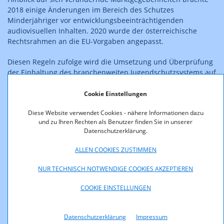
2018 einige Änderungen im Bereich des Schutzes
Minderjähriger vor entwicklungsbeeinträchtigenden
audiovisuellen Inhalten. 2020 wurde der österreichische
Rechtsrahmen an die EU-Vorgaben angepasst.
Diesen Regeln zufolge wird die Umsetzung und Überprüfung
der Einhaltung des branchenweiten Jugendschutzsystems auf
Basis der Zielsetzung der EU‐Richtlinie in Teilen erstmals
einer Selbstkontrolleinrichtung beantwortet. Die Wirksamkeit
Cookie Einstellungen
des Selbstregulierungssystems unterliegt dabei der
Diese Website verwendet Cookies - nähere Informationen dazu
nachprüfenden Kontrolle durch die KommAustria.
und zu Ihren Rechten als Benutzer finden Sie in unserer
Datenschutzerklärung.
Der Gesetzgeber sieht gewisse Berichtspflichten zur Kontrolle
der Selbstregulierung vor. Im Jugendschutzbericht 2023
ALLEN COOKIES ZUSTIMMEN
informiert die KommAustira über die gesetzlichen
Rahmenbedingungen für Selbst- und Koregulierung im
NUR TECHNISCH NOTWENDIGE COOKIES AKZEPTIEREN
Bereich des Schutzes Minderjähriger, informiert über die
Selbstkontrolleinrichtung samt ihrer Richtlinien und deren
COOKIE EINSTELLUNGEN
Wirksamkeit, beschreibt den Umsetzungsstand hinsichtlich
der Bereitstellung von Informationen und legt ihre Bewertung
Datenschutzerklärung
Impressum
und Empfehlung zur Verbesserung der Wirksamkeit des