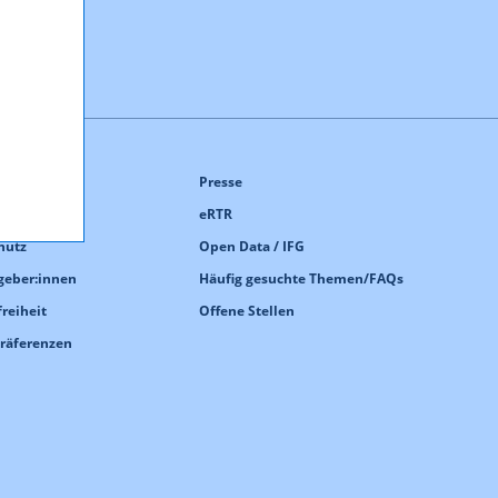
Presse
sum
eRTR
hutz
Open Data / IFG
geber:innen
Häufig gesuchte Themen/FAQs
freiheit
Offene Stellen
Präferenzen