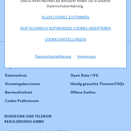
und zu Ihren Rechten als Benutzer finden Sie in unserer
Datenschutzerklärung.
ALLEN COOKIES ZUSTIMMEN
NUR TECHNISCH NOTWENDIGE COOKIES AKZEPTIEREN
COOKIE EINSTELLUNGEN
Datenschutzerklärung
Impressum
Kontakt
Presse
Impressum
eRTR
Datenschutz
Open Data / IFG
Hinweisgeber:innen
Häufig gesuchte Themen/FAQs
Barrierefreiheit
Offene Stellen
Cookie Präferenzen
RUNDFUNK UND TELEKOM
REGULIERUNGS-GMBH