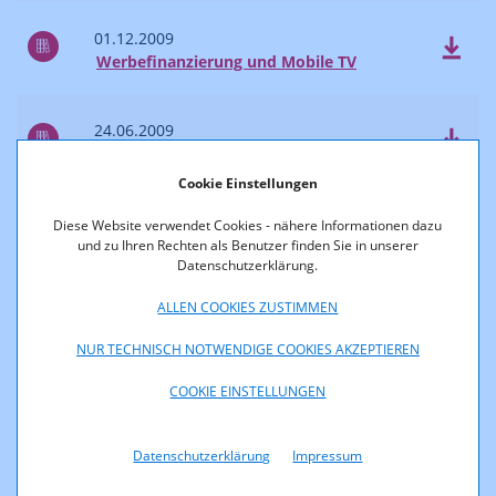
01.12.2009
Werbefinanzierung und Mobile TV
24.06.2009
Fernsehprojekte 2004–2008
Cookie Einstellungen
24.06.2009
Diese Website verwendet Cookies - nähere Informationen dazu
Kommunikationsbericht 2008
und zu Ihren Rechten als Benutzer finden Sie in unserer
Datenschutzerklärung.
ALLEN COOKIES ZUSTIMMEN
11.05.2009
Regulierungsoptionen bei
NUR TECHNISCH NOTWENDIGE COOKIES AKZEPTIEREN
Leerkapazitäten auf Vorleistungs- und
Endkundenmärkten des Festnetzes
COOKIE EINSTELLUNGEN
30.03.2009
Datenschutzerklärung
Impressum
Feldversuch DVB-T Bad Ischl