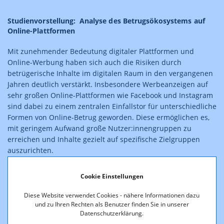
Studienvorstellung: Analyse des Betrugsökosystems auf
Online-Plattformen
Mit zunehmender Bedeutung digitaler Plattformen und
Online-Werbung haben sich auch die Risiken durch
betrügerische Inhalte im digitalen Raum in den vergangenen
Jahren deutlich verstärkt. Insbesondere Werbeanzeigen auf
sehr großen Online-Plattformen wie Facebook und Instagram
sind dabei zu einem zentralen Einfallstor für unterschiedliche
Formen von Online-Betrug geworden. Diese ermöglichen es,
mit geringem Aufwand große Nutzer:innengruppen zu
erreichen und Inhalte gezielt auf spezifische Zielgruppen
auszurichten.
Vor diesem Hintergrund stellen sich zentrale Fragen: Wie ist
Cookie Einstellungen
das durch Online-Werbung entstehende Betrugsökosystem
auf Meta-Plattformen strukturiert? Welche Betrugsschemata
Diese Website verwendet Cookies - nähere Informationen dazu
lassen sich identifizieren? Welche Rolle spielen Plattformen
und zu Ihren Rechten als Benutzer finden Sie in unserer
Datenschutzerklärung.
sowie regulatorische Rahmenbedingungen wie der Digital