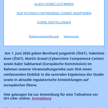
Services Act (DSA)? Und in welchem Ausmaß handelt es sich
ALLEN COOKIES ZUSTIMMEN
dabei um ein systemisches Risiko?
NUR TECHNISCH NOTWENDIGE COOKIES AKZEPTIEREN
Um diesen Fragen nachzugehen, wurde die Studie
„Analyse
des Betrugsökosystems auf Meta-Plattformen“
erstellt, die
COOKIE EINSTELLUNGEN
das durch Online-Werbung entstehende Betrugsökosystem
systematisch untersucht und insbesondere die Dimension,
Datenschutzerklärung
Impressum
Struktur und Funktionsweise betrügerischer Werbeanzeigen
aufzeigt.
Am 1. Juni 2026 geben Bernhard Jungwirth (ÖIAT), Valentine
Auer (ÖIAT), Martin Grasel (Cybercrime Competence Center)
sowie Kabir Sabharwal (Europäische Kommission) im
Rahmen unserer Veranstaltungsreihe zum DSA einen
umfassenden Einblick in die zentralen Ergebnisse der Studie
sowie in aktuelle regulatorische Entwicklungen auf
europäischer Ebene.
Hier gelangen Sie zur Anmeldung für eine Teilnahme vor
Ort oder online:
Anmeldung