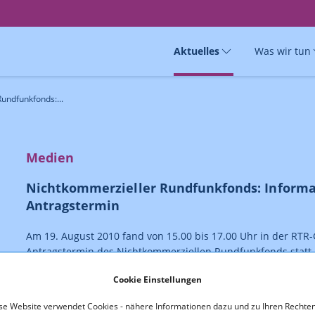
Aktuelles
Was wir tun
undfunkfonds:...
Medien
Nichtkommerzieller Rundfunkfonds: Informa
Antragstermin
Am 19. August 2010 fand von 15.00 bis 17.00 Uhr in der RT
Antragstermin des Nichtkommerziellen Rundfunkfonds statt
Cookie Einstellungen
Die Veranstaltung beinhaltete sowohl einen Rückblick auf de
Termin.
se Website verwendet Cookies - nähere Informationen dazu und zu Ihren Rechten