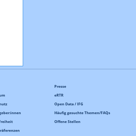
Presse
sum
eRTR
hutz
Open Data / IFG
geber:innen
Häufig gesuchte Themen/FAQs
freiheit
Offene Stellen
Präferenzen