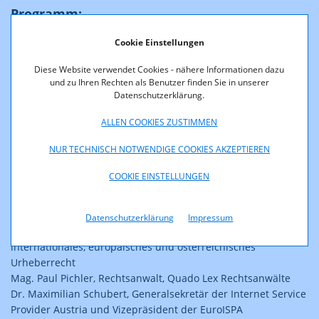
Programm:
14:00 Uhr: Begrüßung
Cookie Einstellungen
Diese Website verwendet Cookies - nähere Informationen dazu
14:15 Uhr: Referat Univ.Ass. MMag. Philipp Homar (Donau-
und zu Ihren Rechten als Benutzer finden Sie in unserer
Universität Krems, Lehrstuhl für internationales, europäisches
Datenschutzerklärung.
und österreichisches Urheberrecht):
„Die Diskussion um Leistungsschutzrechte – Vorbilder,
ALLEN COOKIES ZUSTIMMEN
Fehlversuche und Zukunftsoptionen“
NUR TECHNISCH NOTWENDIGE COOKIES AKZEPTIEREN
15:00 – 16:30 Uhr: Paneldiskussion (einschließlich des
COOKIE EINSTELLUNGEN
Publikums) mit
Mag. Gerald Grünberger, Geschäftsführer des Verbands der
österreichischen Zeitungen
Datenschutzerklärung
Impressum
MMag. Philipp Homar, Donau-Universität Krems, Lehrstuhl für
internationales, europäisches und österreichisches
Urheberrecht
Mag. Paul Pichler, Rechtsanwalt, Quado Lex Rechtsanwälte
Dr. Maximilian Schubert, Generalsekretär der Internet Service
Provider Austria und Vizepräsident der EuroISPA