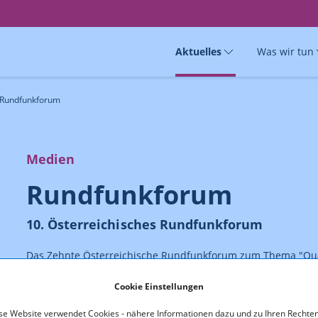
Aktuelles
Was wir tun
s Rundfunkforum
Medien
Rundfunkforum
10. Österreichisches Rundfunkforum
Das Zehnte Österreichische Rundfunkforum zum Thema "Qua
fand am 9. und 10. Oktober 2014 im Reitersaal der Österreic
Cookie Einstellungen
Das Programm zur Veranstaltung steht nachfolgend zum Dow
se Website verwendet Cookies - nähere Informationen dazu und zu Ihren Rechten