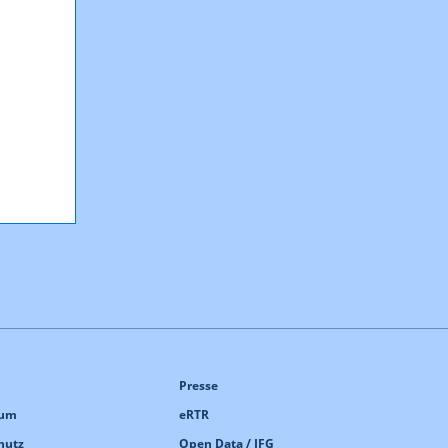
Presse
sum
eRTR
hutz
Open Data / IFG