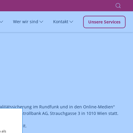
Wer wir sind
Kontakt
Unsere Services
litätssicherung im Rundfunk und in den Online-Medien"
hischen Kontrollbank AG, Strauchgasse 3 in 1010 Wien statt.
nload bereit.
 als