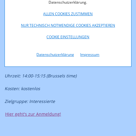
Datenschutzerklärung.
Medienkompetenz
ALLEN COOKIES ZUSTIMMEN
Veranstaltung: Decoding Extremism: How Media Literacy
can counter Online Radicalisation | 23.04.2025 ab 14.00 Uhr
NUR TECHNISCH NOTWENDIGE COOKIES AKZEPTIEREN
COOKIE EINSTELLUNGEN
Institution: Media & Learning Association
Ort: online via Zoom
Datenschutzerklärung
Impressum
Datum: 23.04.2025
Uhrzeit: 14:00-15:15 (Brussels time)
Kosten: kostenlos
Zielgruppe: Interessierte
Hier geht's zur Anmeldung!