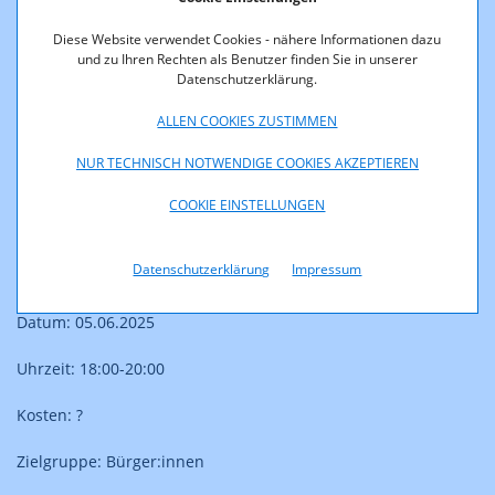
Medienkompetenz
Diese Website verwendet Cookies - nähere Informationen dazu
und zu Ihren Rechten als Benutzer finden Sie in unserer
Veranstaltung: Fitness- und Ernährungstrends in sozialen
Datenschutzerklärung.
Medien: Was ist Fake, was ist echt? | 05.06.2025 ab 18:00
Uhr
ALLEN COOKIES ZUSTIMMEN
NUR TECHNISCH NOTWENDIGE COOKIES AKZEPTIEREN
Institution: COMMIT
COOKIE EINSTELLUNGEN
Ort: VHS Rudolfsheim-Fünfhaus, Schwendergasse 41, 1150
Datenschutzerklärung
Impressum
Wien
Datum: 05.06.2025
Uhrzeit: 18:00-20:00
Kosten: ?
Zielgruppe: Bürger:innen