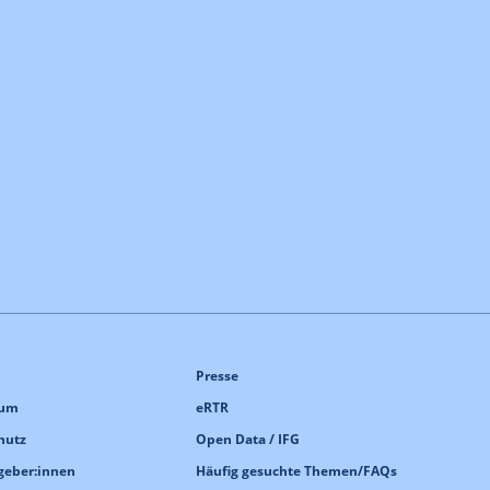
Presse
sum
eRTR
hutz
Open Data / IFG
geber:innen
Häufig gesuchte Themen/FAQs