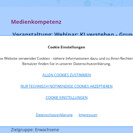
Medienkompetenz
Veranstaltung: Webinar: KI verstehen - Gru
01.04.2025 ab 18.30 Uhr
Cookie Einstellungen
se Website verwendet Cookies - nähere Informationen dazu und zu Ihren Rechten
Benutzer finden Sie in unserer Datenschutzerklärung.
Institution: ÖIAT, AK BGLD, AK NÖ, saferinternet
ALLEN COOKIES ZUSTIMMEN
Ort: online (via Zoom)
NUR TECHNISCH NOTWENDIGE COOKIES AKZEPTIEREN
Datum: 01.04.2025
COOKIE EINSTELLUNGEN
Uhrzeit: 18.30 Uhr
Datenschutzerklärung
Impressum
Kosten: kostenfrei
Zielgruppe: Erwachsene